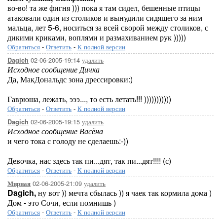
во-во! та же фигня ))) пока я там сидел, бешенные птицы
атаковали один из столиков и вынудили сидящего за ним
мальца, лет 5-6, носиться за всей сворой между столиков, с
дикими криками, воплями и размахиванием рук )))))
Обратиться
-
Ответить
-
К полной версии
02-06-2005-19:14
удалить
Dagich
Исходное сообщение Дичка
Да, МакДональдс зона дрессировки:)
Гаврюша, лежать, эээ..., то есть летать!!! )))))))))))
Обратиться
-
Ответить
-
К полной версии
02-06-2005-19:15
удалить
Dagich
Исходное сообщение Васёна
и чего тока с голоду не сделаешь:-))
Девочка, нас здесь так пи...дят, так пи...дят!!!! (с)
Обратиться
-
Ответить
-
К полной версии
02-06-2005-21:09
удалить
Мирная
Dagich,
ну вот )) мечта сбылась )) я чаек так кормила дома )
Дом - это Сочи, если помнишь )
Обратиться
-
Ответить
-
К полной версии