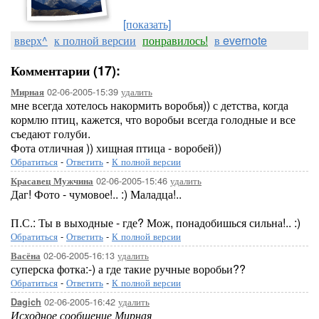
[показать]
вверх^
к полной версии
понравилось!
в evernote
Комментарии (17):
02-06-2005-15:39
удалить
Мирная
мне всегда хотелось накормить воробья)) с детства, когда
кормлю птиц, кажется, что воробьи всегда голодные и все
съедают голуби.
Фота отличная )) хищная птица - воробей))
Обратиться
-
Ответить
-
К полной версии
02-06-2005-15:46
удалить
Красавец Мужчина
Даг! Фото - чумовое!.. :) Маладца!..
П.С.: Ты в выходные - где? Мож, понадобишься сильна!.. :)
Обратиться
-
Ответить
-
К полной версии
02-06-2005-16:13
удалить
Васёна
суперска фотка:-) а где такие ручные воробьи??
Обратиться
-
Ответить
-
К полной версии
02-06-2005-16:42
удалить
Dagich
Исходное сообщение Мирная