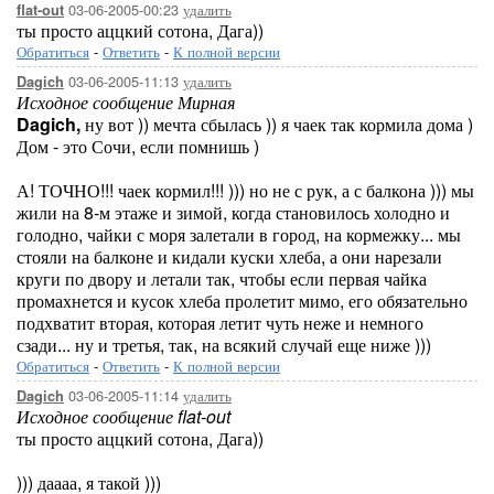
03-06-2005-00:23
удалить
flat-out
ты просто аццкий сотона, Дага))
Обратиться
-
Ответить
-
К полной версии
03-06-2005-11:13
удалить
Dagich
Исходное сообщение Мирная
Dagich,
ну вот )) мечта сбылась )) я чаек так кормила дома )
Дом - это Сочи, если помнишь )
А! ТОЧНО!!! чаек кормил!!! ))) но не с рук, а с балкона ))) мы
жили на 8-м этаже и зимой, когда становилось холодно и
голодно, чайки с моря залетали в город, на кормежку... мы
стояли на балконе и кидали куски хлеба, а они нарезали
круги по двору и летали так, чтобы если первая чайка
промахнется и кусок хлеба пролетит мимо, его обязательно
подхватит вторая, которая летит чуть неже и немного
сзади... ну и третья, так, на всякий случай еще ниже )))
Обратиться
-
Ответить
-
К полной версии
03-06-2005-11:14
удалить
Dagich
Исходное сообщение flat-out
ты просто аццкий сотона, Дага))
))) даааа, я такой )))