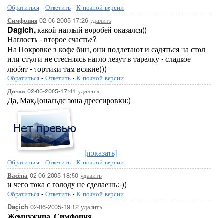
Обратиться
-
Ответить
-
К полной версии
02-06-2005-17:26
удалить
Симфония
Dagich,
какой наглый воробей оказался))
Наглость - второе счастье?
На Покровке в кофе бин, они подлетают и садяться на стол
или стул и не стесняясь нагло лезут в тарелку - сладкое
любят - тортики там всякие)))
Обратиться
-
Ответить
-
К полной версии
02-06-2005-17:41
удалить
Дичка
Да, МакДональдс зона дрессировки:)
[показать]
Обратиться
-
Ответить
-
К полной версии
02-06-2005-18:50
удалить
Васёна
и чего тока с голоду не сделаешь:-))
Обратиться
-
Ответить
-
К полной версии
02-06-2005-19:12
удалить
Dagich
Жемчужина,
Симфония,