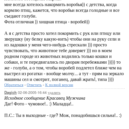
мне всегда хотелось накормить воробья)) с детства, когда
кормлю птиц, кажется, что воробьи всегда голодные и все
съедают голуби.
Фота отличная )) хищная птица - воробей))
А я с детства просто хотел покормить с рук или птицу или
зверушку (ну белку какую-нить) чтобы они на руку сели и
из ладошки у меня чего-нибудь стрескали ))) просто
чувствовать, что животное тебе доверяет ))) но в моем
родном городе из животных водились только кошки и
собаки, и те передвигались по дворам перебежками ))))) то
же - голуби, а о том, чтобы воробей подлетел ближе чем на
выстрел из рогатки - вообще молчу... а тут - прям на зеркало
машины сел и смотрит, поганец, давай жрать!, типа ))))
Обратиться
-
Ответить
-
К полной версии
02-06-2005-16:44
удалить
Dagich
Исходное сообщение Красавец Мужчина
Даг! Фото - чумовое!.. :) Маладца!..
П.С.: Ты в выходные - где? Мож, понадобишься сильна!.. :)