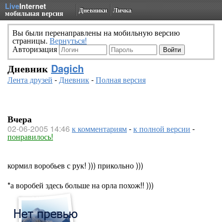
Live
Internet
Дневники
Личка
мобильная версия
Вы были перенаправлены на мобильную версию
страницы.
Вернуться!
Авторизация
Дневник
Dagich
Лента друзей
-
Дневник
-
Полная версия
Вчера
02-06-2005 14:46
к комментариям
-
к полной версии
-
понравилось!
кормил воробьев с рук! ))) прикольно )))
*а воробей здесь больше на орла похож!! )))