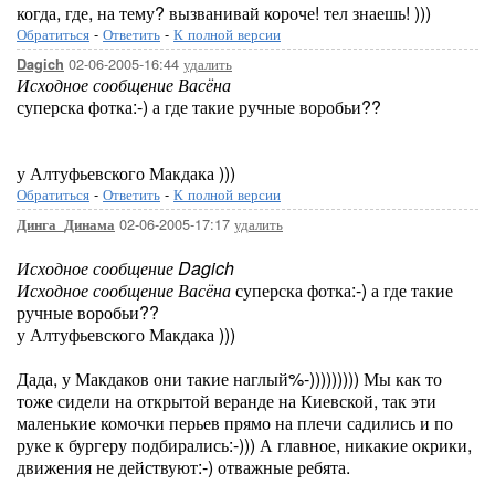
когда, где, на тему? вызванивай короче! тел знаешь! )))
Обратиться
-
Ответить
-
К полной версии
02-06-2005-16:44
удалить
Dagich
Исходное сообщение Васёна
суперска фотка:-) а где такие ручные воробьи??
у Алтуфьевского Макдака )))
Обратиться
-
Ответить
-
К полной версии
02-06-2005-17:17
удалить
Динга_Динама
Исходное сообщение Dagich
Исходное сообщение Васёна
суперска фотка:-) а где такие
ручные воробьи??
у Алтуфьевского Макдака )))
Дада, у Макдаков они такие наглый%-))))))))) Мы как то
тоже сидели на открытой веранде на Киевской, так эти
маленькие комочки перьев прямо на плечи садились и по
руке к бургеру подбирались:-))) А главное, никакие окрики,
движения не действуют:-) отважные ребята.