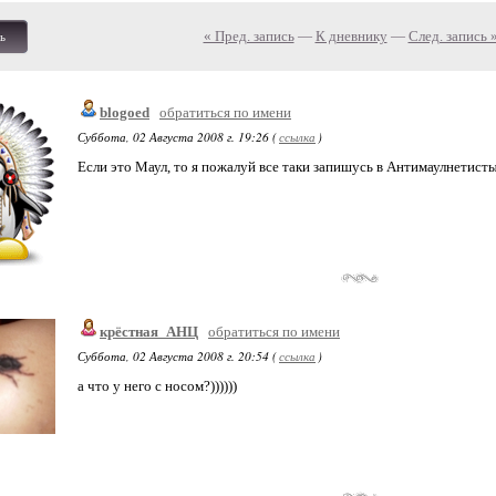
« Пред. запись
—
К дневнику
—
След. запись 
ь
blogoed
обратиться по имени
Суббота, 02 Августа 2008 г. 19:26 (
ссылка
)
Если это Маул, то я пожалуй все таки запишусь в Антимаулнетисты
крёстная_АНЦ
обратиться по имени
Суббота, 02 Августа 2008 г. 20:54 (
ссылка
)
а что у него с носом?))))))