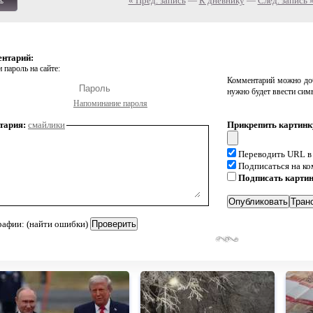
« Пред. запись
—
К дневнику
—
След. запись 
ь
ентарий:
 пароль на сайте:
Комментарий можно доб
нужно будет ввести сим
Напоминание пароля
тария:
смайлики
Прикрепить картинк
Переводить URL в
Подписаться на к
Подписать карти
рафии: (найти ошибки)