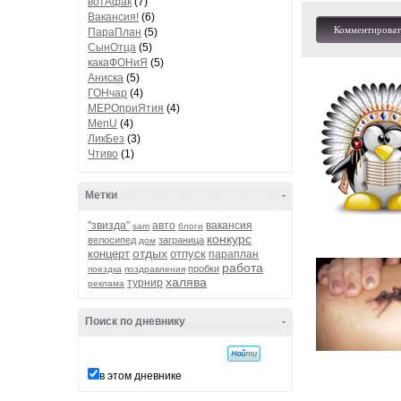
вотАфак
(7)
Вакансия!
(6)
Комментироват
ПараПлан
(5)
СынОтца
(5)
какаФОНиЯ
(5)
Аниска
(5)
ГОНчар
(4)
МЕРОприЯтия
(4)
MenU
(4)
ЛикБез
(3)
Чтиво
(1)
Метки
-
"звизда"
авто
вакансия
sam
блоги
конкурс
велосипед
заграница
дом
отдых
концерт
отпуск
параплан
работа
пробки
поездка
поздравления
халява
турнир
реклама
Поиск по дневнику
-
в этом дневнике