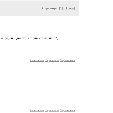
»
Страницы:
[1] [
Новые
]
 и буду продвигать его уничтожение... =]
Ответить
С цитатой
В цитатник
Ответить
С цитатой
В цитатник