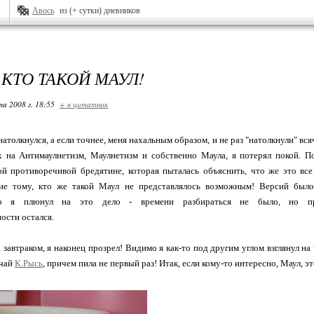
Авось
из (+ сутки) дневников
 КТО ТАКОЙ МАУЛ!
та 2008 г. 18:55
+ в цитатник
 натолкнулся, а если точнее, меня нахальным образом, и не раз "натолкнули" вс
х на Антимаулнетизм, Маулнетизм и собственно Маула, я потерял покой. По
й противоречивой бредятине, которая пыталась объяснить, что же это все 
ие тому, кто же такой Маул не представлялось возможным! Версий было
то я плюнул на это дело - времени разбираться не было, но пр
ости остался.
а завтраком, я наконец прозрел! Видимо я как-то под другим углом взглянул на
 чай
К.Рысь
, причем пила не первый раз! Итак, если кому-то интересно, Маул, эт