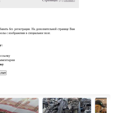
»
Страницы:
[1] [
Новые
]
авить без регистрации. На дополнительной странице Вам
волы с изображения в специальное поле.
у:
 ссылку
омментарии
нку