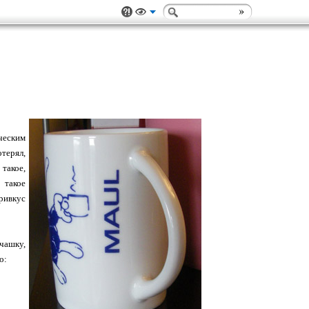
яческим
терял,
такое,
 такое
ивкус
 чашку,
о: