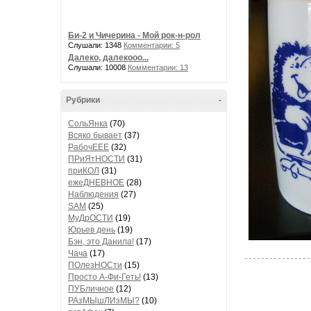
Би-2 и Чичерина - Мой рок-н-рол
Слушали: 1348
Комментарии: 5
Далеко, далекооо...
Слушали: 10008
Комментарии: 13
Рубрики
-
СольЯнка
(70)
Всяко бывает
(37)
РабочЕЕЕ
(32)
ПРиЯтНОСТИ
(31)
приКОЛ
(31)
ежеДНЕВНОЕ
(28)
Наблюдения
(27)
SAM
(25)
МуДрОСТИ
(19)
Юрьев день
(19)
Бэн, это Данила!
(17)
Чача
(17)
ПОлезНОСти
(15)
Просто А-Фи-Геть!
(13)
ПУБличное
(12)
РАзМЫшЛИзМЫ?
(10)