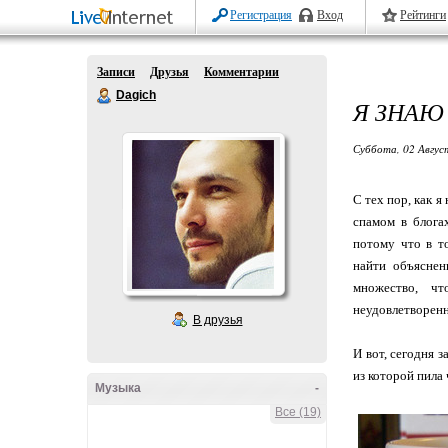
Регистрация
Вход
Рейтинги
Записи
Друзья
Комментарии
Dagich
Я ЗНАЮ
Суббота, 02 Авгус
С тех пор, как я
спамом в блога
потому что в то
найти объяснен
множество, ч
неудовлетворенн
В друзья
И вот, сегодня з
из которой пила
Музыка
-
Все (19)