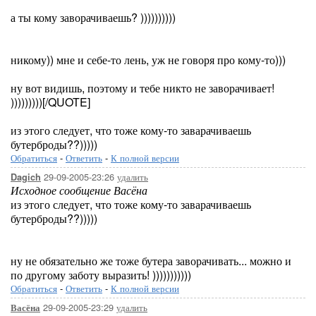
а ты кому заворачиваешь? ))))))))))
никому)) мне и себе-то лень, уж не говоря про кому-то)))
ну вот видишь, поэтому и тебе никто не заворачивает!
)))))))))[/QUOTE]
из этого следует, что тоже кому-то заварачиваешь
бутерброды??)))))
Обратиться
-
Ответить
-
К полной версии
29-09-2005-23:26
удалить
Dagich
Исходное сообщение Васёна
из этого следует, что тоже кому-то заварачиваешь
бутерброды??)))))
ну не обязательно же тоже бутера заворачивать... можно и
по другому заботу выразить! )))))))))))
Обратиться
-
Ответить
-
К полной версии
29-09-2005-23:29
удалить
Васёна