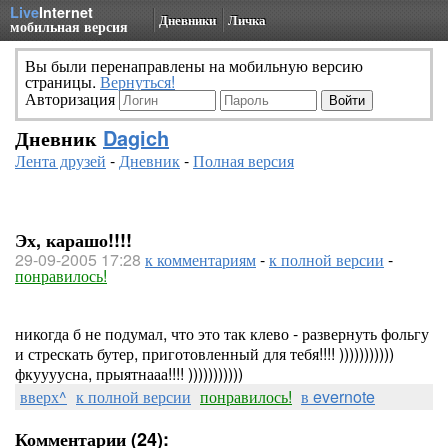
Live
Internet
Дневники
Личка
мобильная версия
Вы были перенаправлены на мобильную версию
страницы.
Вернуться!
Авторизация
Дневник
Dagich
Лента друзей
-
Дневник
-
Полная версия
Эх, карашо!!!!
29-09-2005 17:28
к комментариям
-
к полной версии
-
понравилось!
никогда б не подумал, что это так клево - развернуть фольгу
и стрескать бутер, приготовленный для тебя!!!! )))))))))))
фкуууусна, прыятнааа!!!! )))))))))))
вверх^
к полной версии
понравилось!
в evernote
Комментарии (24):