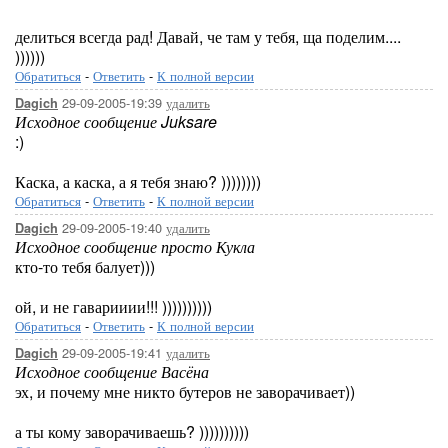
делиться всегда рад! Давай, че там у тебя, ща поделим....
))))))
Обратиться
-
Ответить
-
К полной версии
29-09-2005-19:39
удалить
Dagich
Исходное сообщение Juksare
:)
Каска, а каска, а я тебя знаю? ))))))))
Обратиться
-
Ответить
-
К полной версии
29-09-2005-19:40
удалить
Dagich
Исходное сообщение просто Кукла
кто-то тебя балует)))
ой, и не гаварииии!!! ))))))))))
Обратиться
-
Ответить
-
К полной версии
29-09-2005-19:41
удалить
Dagich
Исходное сообщение Васёна
эх, и почему мне никто бутеров не заворачивает))
а ты кому заворачиваешь? ))))))))))