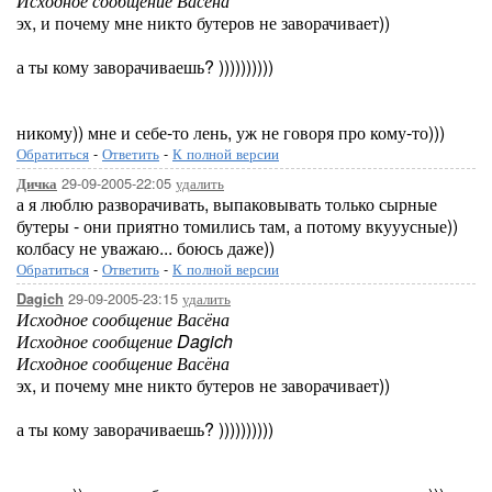
Исходное сообщение Васёна
эх, и почему мне никто бутеров не заворачивает))
а ты кому заворачиваешь? ))))))))))
никому)) мне и себе-то лень, уж не говоря про кому-то)))
Обратиться
-
Ответить
-
К полной версии
29-09-2005-22:05
удалить
Дичка
а я люблю разворачивать, выпаковывать только сырные
бутеры - они приятно томились там, а потому вкууусные))
колбасу не уважаю... боюсь даже))
Обратиться
-
Ответить
-
К полной версии
29-09-2005-23:15
удалить
Dagich
Исходное сообщение Васёна
Исходное сообщение Dagich
Исходное сообщение Васёна
эх, и почему мне никто бутеров не заворачивает))
а ты кому заворачиваешь? ))))))))))