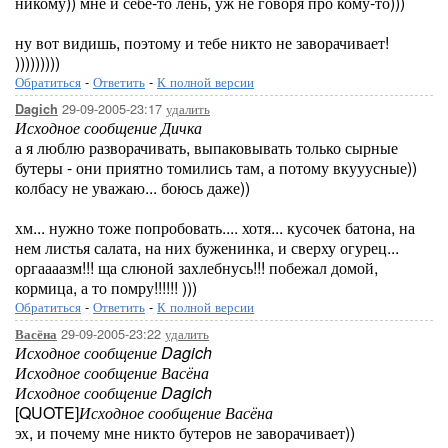
никому)) мне и себе-то лень, уж не говоря про кому-то)))
ну вот видишь, поэтому и тебе никто не заворачивает!
)))))))))
Обратиться
-
Ответить
-
К полной версии
29-09-2005-23:17
удалить
Dagich
Исходное сообщение Дичка
а я люблю разворачивать, выпаковывать только сырные
бутеры - они приятно томились там, а потому вкууусные))
колбасу не уважаю... боюсь даже))
хм... нужно тоже попробовать.... хотя... кусочек батона, на
нем листья салата, на них буженинка, и сверху огурец...
оргаааазм!!! ща слюной захлебнусь!!! побежал домой,
кормица, а то помру!!!!!! )))
Обратиться
-
Ответить
-
К полной версии
29-09-2005-23:22
удалить
Васёна
Исходное сообщение Dagich
Исходное сообщение Васёна
Исходное сообщение Dagich
[QUOTE]
Исходное сообщение Васёна
эх, и почему мне никто бутеров не заворачивает))