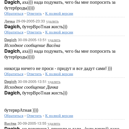
Dagich,
аха))) нада подумать, чего бы мне попросить за
бутерброды)))))
Обратиться
-
Ответить
-
К полной версии
29-09-2005-23:33
удалить
Дичка
Dagich,
бутерВроТная жисть)))
Обратиться
-
Ответить
-
К полной версии
30-09-2005-13:51
удалить
Dagich
Исходное сообщение Васёна
Dagich,
аха))) нада подумать, чего бы мне попросить за
бутерброды)))))
никогда ничего не проси - придут и все дадут сами! )))
Обратиться
-
Ответить
-
К полной версии
30-09-2005-13:51
удалить
Dagich
Исходное сообщение Дичка
Dagich,
бутерВроТная жисть)))
бутерврАтная ))))
Обратиться
-
Ответить
-
К полной версии
30-09-2005-13:55
удалить
Васёна
Dagich,
не поверишь), пришли и дали.. (или взяли)) даже