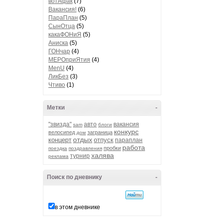
вотАфак
(7)
Вакансия!
(6)
ПараПлан
(5)
СынОтца
(5)
какаФОНиЯ
(5)
Аниска
(5)
ГОНчар
(4)
МЕРОприЯтия
(4)
MenU
(4)
ЛикБез
(3)
Чтиво
(1)
Метки
-
"звизда"
авто
вакансия
sam
блоги
конкурс
велосипед
заграница
дом
отдых
концерт
отпуск
параплан
работа
пробки
поездка
поздравления
халява
турнир
реклама
Поиск по дневнику
-
в этом дневнике