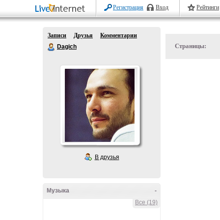
Регистрация
Вход
Рейтинги
Записи
Друзья
Комментарии
Страницы:
Dagich
В друзья
Музыка
-
Все (19)