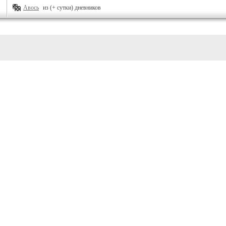
Авось
из (+ сутки) дневников