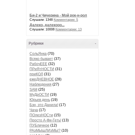
Би-2 и Чичерина - Мой рок-н-рол
Слушали: 1348
Комментарии: 5
Далеко, далекооо...
Слушали: 10008
Комментарии: 13
Рубрики
-
СольЯнка
(70)
Всяко бывает
(37)
РабочЕЕЕ
(32)
ПРиЯтНОСТИ
(31)
приКОЛ
(31)
ежеДНЕВНОЕ
(28)
Наблюдения
(27)
SAM
(25)
МуДрОСТИ
(19)
Юрьев день
(19)
Бэн, это Данила!
(17)
Чача
(17)
ПОлезНОСти
(15)
Просто А-Фи-Геть!
(13)
ПУБличное
(12)
РАзМЫшЛИзМЫ?
(10)