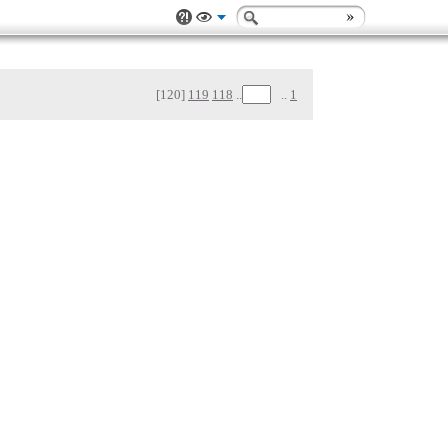
[120]
119
118
..
..
1