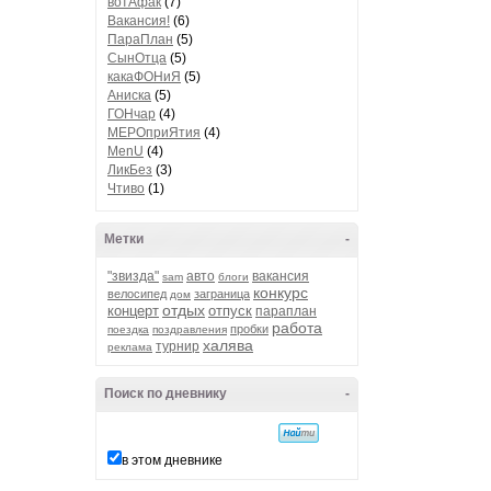
вотАфак
(7)
Вакансия!
(6)
ПараПлан
(5)
СынОтца
(5)
какаФОНиЯ
(5)
Аниска
(5)
ГОНчар
(4)
МЕРОприЯтия
(4)
MenU
(4)
ЛикБез
(3)
Чтиво
(1)
Метки
-
"звизда"
авто
вакансия
sam
блоги
конкурс
велосипед
заграница
дом
отдых
концерт
отпуск
параплан
работа
пробки
поездка
поздравления
халява
турнир
реклама
Поиск по дневнику
-
в этом дневнике