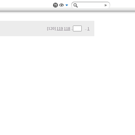
[120]
119
118
..
..
1