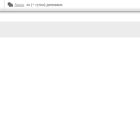
Авось
из (+ сутки) дневников