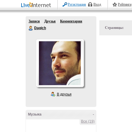
Регистрация
Вход
Рейтинги
Записи
Друзья
Комментарии
Страницы:
Dagich
В друзья
Музыка
-
Все (19)