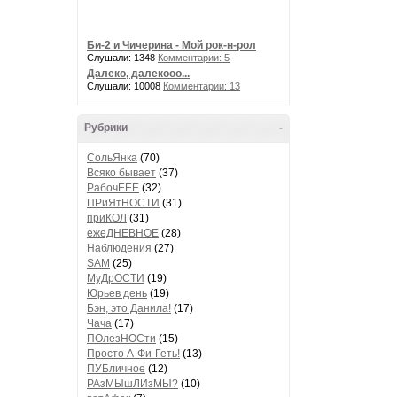
Би-2 и Чичерина - Мой рок-н-рол
Слушали: 1348
Комментарии: 5
Далеко, далекооо...
Слушали: 10008
Комментарии: 13
Рубрики
-
СольЯнка
(70)
Всяко бывает
(37)
РабочЕЕЕ
(32)
ПРиЯтНОСТИ
(31)
приКОЛ
(31)
ежеДНЕВНОЕ
(28)
Наблюдения
(27)
SAM
(25)
МуДрОСТИ
(19)
Юрьев день
(19)
Бэн, это Данила!
(17)
Чача
(17)
ПОлезНОСти
(15)
Просто А-Фи-Геть!
(13)
ПУБличное
(12)
РАзМЫшЛИзМЫ?
(10)