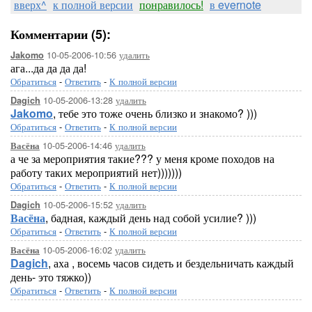
вверх^
к полной версии
понравилось!
в evernote
Комментарии (5):
10-05-2006-10:56
удалить
Jakomo
ага...да да да да!
Обратиться
-
Ответить
-
К полной версии
10-05-2006-13:28
удалить
Dagich
Jakomo
, тебе это тоже очень близко и знакомо? )))
Обратиться
-
Ответить
-
К полной версии
10-05-2006-14:46
удалить
Васёна
а че за мероприятия такие??? у меня кроме походов на
работу таких мероприятий нет)))))))
Обратиться
-
Ответить
-
К полной версии
10-05-2006-15:52
удалить
Dagich
Васёна
, бадная, каждый день над собой усилие? )))
Обратиться
-
Ответить
-
К полной версии
10-05-2006-16:02
удалить
Васёна
Dagich
, аха , восемь часов сидеть и бездельничать каждый
день- это тяжко))
Обратиться
-
Ответить
-
К полной версии