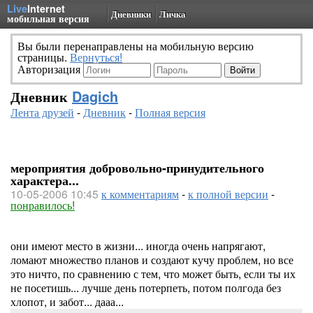
Live
Internet
Дневники
Личка
мобильная версия
Вы были перенаправлены на мобильную версию
страницы.
Вернуться!
Авторизация
Дневник
Dagich
Лента друзей
-
Дневник
-
Полная версия
мероприятия добровольно-принудительного
характера...
10-05-2006 10:45
к комментариям
-
к полной версии
-
понравилось!
они имеют место в жизни... иногда очень напрягают,
ломают множество планов и создают кучу проблем, но все
это ничто, по сравнению с тем, что может быть, если ты их
не посетишь... лучше день потерпеть, потом полгода без
хлопот, и забот... дааа...