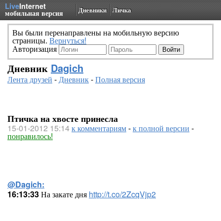
Live
Internet
Дневники
Личка
мобильная версия
Вы были перенаправлены на мобильную версию
страницы.
Вернуться!
Авторизация
Дневник
Dagich
Лента друзей
-
Дневник
-
Полная версия
Птичка на хвосте принесла
15-01-2012 15:14
к комментариям
-
к полной версии
-
понравилось!
@Dagich:
16:13:33
На закате дня
http://t.co/2ZcqVjp2