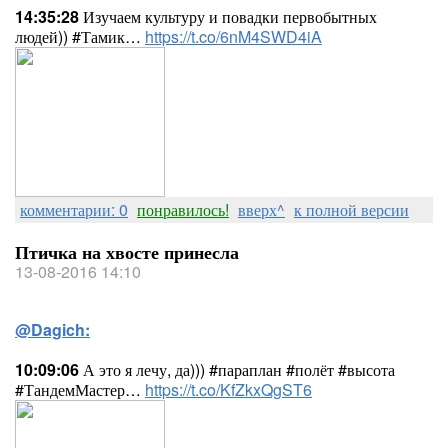
14:35:28
Изучаем культуру и повадки первобытных
людей)) #Тамик…
https://t.co/6nM4SWD4iA
комментарии: 0
понравилось!
вверх^
к полной версии
Птичка на хвосте принесла
13-08-2016 14:10
@Dagich:
10:09:06
А это я лечу, да))) #параплан #полёт #высота
#ТандемМастер…
https://t.co/KfZkxQgST6