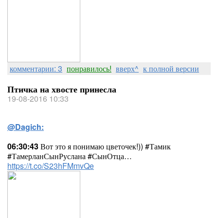
комментарии: 3
понравилось!
вверх^
к полной версии
Птичка на хвосте принесла
19-08-2016 10:33
@Dagich:
06:30:43
Вот это я понимаю цветочек!)) #Тамик
#ТамерланСынРуслана #СынОтца…
https://t.co/S23hFMmvQe