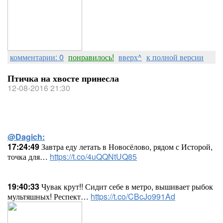
комментарии: 0
понравилось!
вверх^
к полной версии
Птичка на хвосте принесла
12-08-2016 21:30
@Dagich:
17:24:49
Завтра еду летать в Новосёлово, рядом с Исторой,
точка для…
https://t.co/4uQQNtUQ85
19:40:33
Чувак крут!! Сидит себе в метро, вышивает рыбок
мультяшных! Респект…
https://t.co/CBcJo991Ad