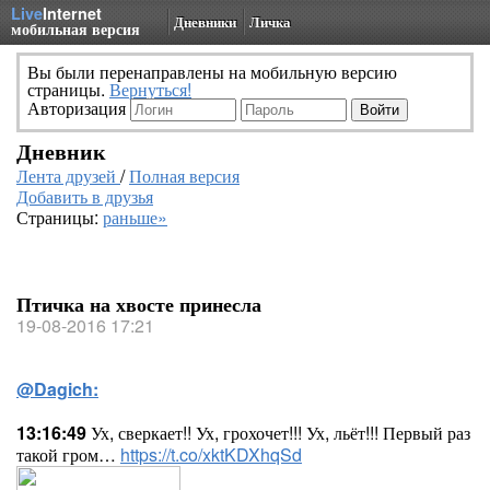
Live
Internet
Дневники
Личка
мобильная версия
Вы были перенаправлены на мобильную версию
страницы.
Вернуться!
Авторизация
Дневник
Лента друзей
/
Полная версия
Добавить в друзья
Страницы:
раньше»
Птичка на хвосте принесла
19-08-2016 17:21
@Dagich:
13:16:49
Ух, сверкает!! Ух, грохочет!!! Ух, льёт!!! Первый раз
такой гром…
https://t.co/xktKDXhqSd