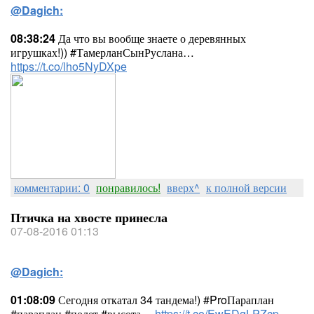
@Dagich:
08:38:24
Да что вы вообще знаете о деревянных
игрушках!)) #ТамерланСынРуслана…
https://t.co/lho5NyDXpe
комментарии: 0
понравилось!
вверх^
к полной версии
Птичка на хвосте принесла
07-08-2016 01:13
@Dagich:
01:08:09
Сегодня откатал 34 тандема!) #ProПараплан
#параплан #полет #высота…
https://t.co/EwEDgLPZcp