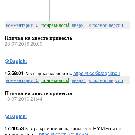
комментарии: 0
понравилось!
вверх^
к полной версии
Птичка на хвосте принесла
23-07-2016 20:00
@Dagich:
15:58:01
Хоспадикакхорошото..
https://t.co/S2eqNindIi
комментарии: 0
понравилось!
вверх^
к полной версии
Птичка на хвосте принесла
18-07-2016 21:44
@Dagich:
17:40:53
Завтра крайний день, когда курс ProМечты по
минимальной…
https://t.co/cN7fqJtYBG