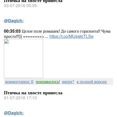
Птичка на хвосте принесла
03-07-2016 00:35
@Dagich:
00:35:03
Целое поле ромашек! До самого горизонта!! Чума
просто!!!)) ========>…
https://t.co/MUeakiTLSe
комментарии: 0
понравилось!
вверх^
к полной версии
Птичка на хвосте принесла
01-07-2016 17:10
@Dagich: